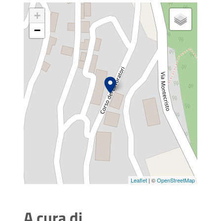
+
−
Leaflet
| ©
OpenStreetMap
A cura di