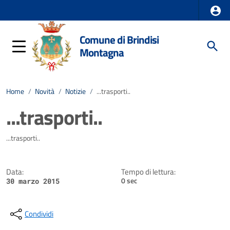
Comune di Brindisi
Montagna
Home
/
Novità
/
Notizie
/
...trasporti..
...trasporti..
Dettagli della notizia
...trasporti..
Data:
Tempo di lettura:
0 sec
30 marzo 2015
Condividi