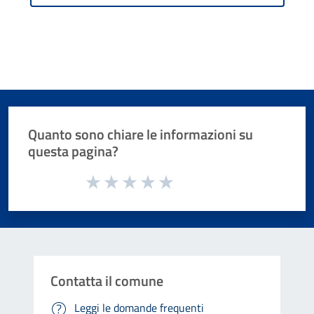
Quanto sono chiare le informazioni su
questa pagina?
Valuta da 1 a 5 stelle la pagina
Valuta 1 stelle su 5
Valuta 2 stelle su 5
Valuta 3 stelle su 5
Valuta 4 stelle su 5
Valuta 5 stelle su 5
Contatta il comune
Leggi le domande frequenti