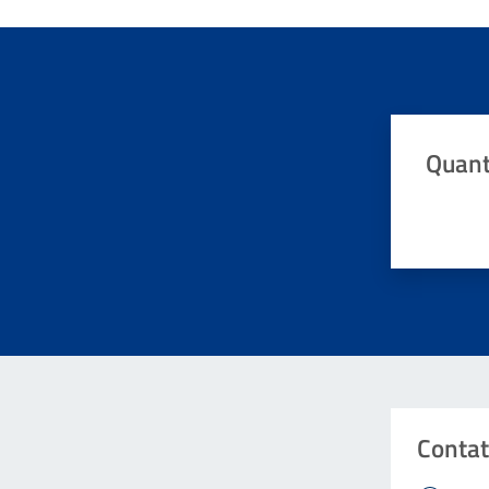
Quant
Valuta da 
Contat