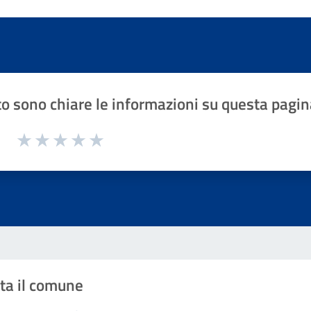
o sono chiare le informazioni su questa pagin
1 a 5 stelle la pagina
Valuta 1 stelle su 5
Valuta 2 stelle su 5
Valuta 3 stelle su 5
Valuta 4 stelle su 5
Valuta 5 stelle su 5
ta il comune