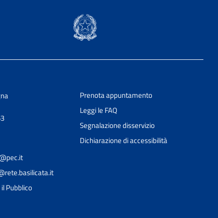
Prenota appuntamento
gna
Leggi le FAQ
63
Segnalazione disservizio
Dichiarazione di accessibilità
@pec.it
ete.basilicata.it
Ciao 👋
il Pubblico
Come posso esserti utile?
smart_toy