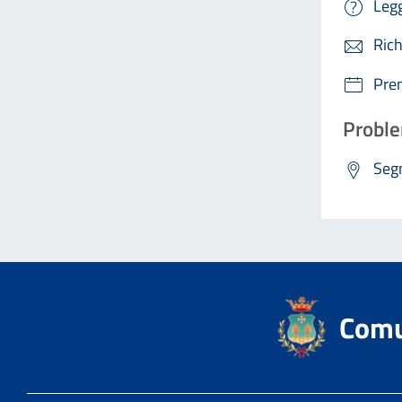
Legg
Rich
Pre
Proble
Segn
Comu