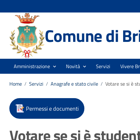
Comune di Br
Amministrazione
Novità
Servizi
Vivere B
Home
/
Servizi
/
Anagrafe e stato civile
/
Votare se si è st
Permessi e documenti
Votare se si è student