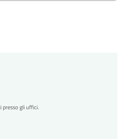
omune avvia il procedimento e prenderà in carico la
zioni
cessarie integrazioni. Il comune ti invierà una
ll'avvio del procedimento.
to
resso gli uffici.
so entro un massimo di 30 giorni dalla