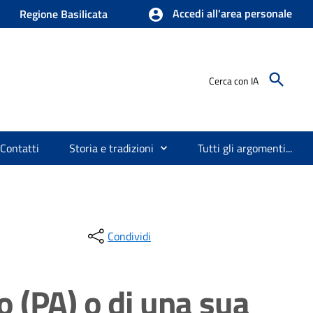
Accedi all'area personale
Regione Basilicata
Cerca con IA
Contatti
Storia e tradizioni
Tutti gli argomenti...
Condividi
o (PA) o di una sua