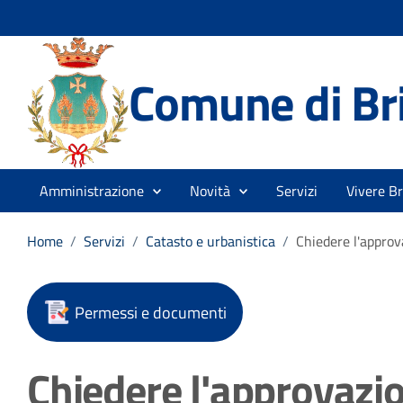
Comune di Br
Amministrazione
Novità
Servizi
Vivere B
Home
/
Servizi
/
Catasto e urbanistica
/
Chiedere l'approv
Permessi e documenti
Chiedere l'approvazio