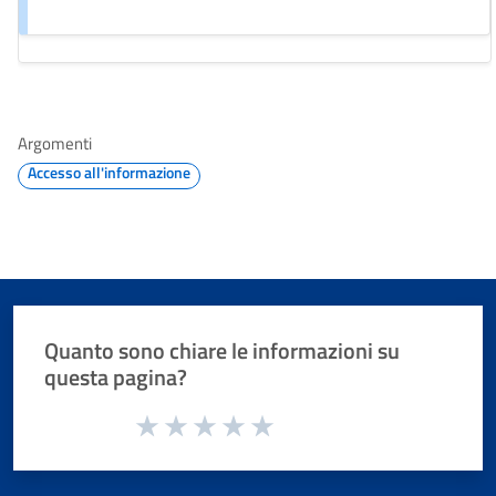
Argomenti
Accesso all'informazione
Quanto sono chiare le informazioni su
questa pagina?
Valuta da 1 a 5 stelle la pagina
Valuta 1 stelle su 5
Valuta 2 stelle su 5
Valuta 3 stelle su 5
Valuta 4 stelle su 5
Valuta 5 stelle su 5