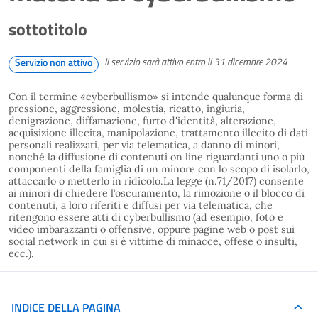
sottotitolo
Il servizio sarà attivo entro il 31 dicembre 2024
Servizio non attivo
Con il termine «cyberbullismo» si intende qualunque forma di
pressione, aggressione, molestia, ricatto, ingiuria,
denigrazione, diffamazione, furto d'identità, alterazione,
acquisizione illecita, manipolazione, trattamento illecito di dati
personali realizzati, per via telematica, a danno di minori,
nonché la diffusione di contenuti on line riguardanti uno o più
componenti della famiglia di un minore con lo scopo di isolarlo,
attaccarlo o metterlo in ridicolo.La legge (n.71/2017) consente
ai minori di chiedere l’oscuramento, la rimozione o il blocco di
contenuti, a loro riferiti e diffusi per via telematica, che
ritengono essere atti di cyberbullismo (ad esempio, foto e
video imbarazzanti o offensive, oppure pagine web o post sui
social network in cui si è vittime di minacce, offese o insulti,
ecc.).
INDICE DELLA PAGINA