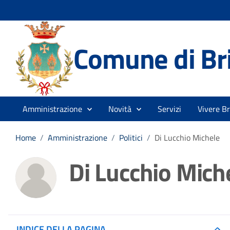
Comune di Br
Amministrazione
Novità
Servizi
Vivere B
Home
/
Amministrazione
/
Politici
/
Di Lucchio Michele
Di Lucchio Mich
INDICE DELLA PAGINA