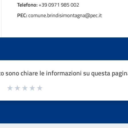
Telefono:
+39 0971 985 002
PEC:
comune.brindisimontagna@pec.it
o sono chiare le informazioni su questa pagin
1 a 5 stelle la pagina
Valuta 1 stelle su 5
Valuta 2 stelle su 5
Valuta 3 stelle su 5
Valuta 4 stelle su 5
Valuta 5 stelle su 5