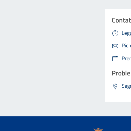
Contat
Legg
Rich
Pre
Proble
Segn