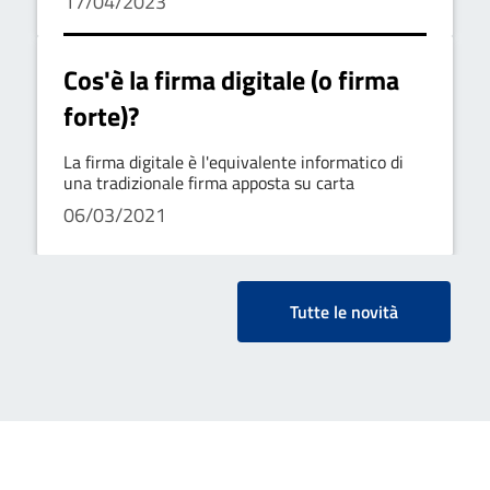
17/04/2023
richiesta l'apposizione della firma digitale)
Cos'è la firma digitale (o firma
forte)?
La firma digitale è l'equivalente informatico di
una tradizionale firma apposta su carta
06/03/2021
Tutte le novità