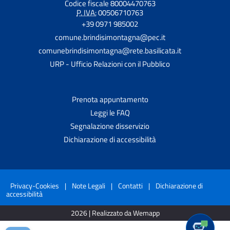
Codice fiscale 80004470763
P. IVA:
00506710763
+39 0971 985002
comune.brindisimontagna@pec.it
comunebrindisimontagna@rete.basilicata.it
URP - Ufficio Relazioni con il Pubblico
Prenota appuntamento
Leggi le FAQ
Segnalazione disservizio
Dichiarazione di accessibilità
Privacy-Cookies
|
Note Legali
|
Contatti
|
Dichiarazione di
accessibilità
2026 | Realizzato da Wemapp